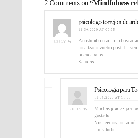
2 Comments on
“Mindfulness rel
psicologo torrejon de ard
11.30.2020 AT 09:35
Acostumbro cada dia buscar ar
REPLY
localizado vuetro post. La ver
buenos ratos.
Saludos
Psicología para 
11.30.2020 AT 11:05
Muchas gracias por tu
REPLY
gustado.
Nos leemos por aquí.
Un saludo.